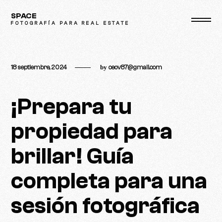
Skip
SPACE
to
FOTOGRAFÍA PARA REAL ESTATE
content
18 septiembre, 2024
by
ceov87@gmail.com
¡Prepara tu
propiedad para
brillar! Guía
completa para una
sesión fotográfica